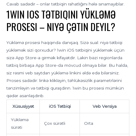
Cavab sadədir – onlar tətbiqin rahatlığını hələ sınamayıblar.
1WIN IOS TƏTBIQINI YÜKLƏMƏ
PROSESI – NIYƏ ÇƏTIN DEYIL?
Yükləmə prosesi haqqında danışaq. Sizə sual: niyə tətbiqi
yükləmək sizi qorxudur? 1win iOS tətbiqini yükləmək üçün
sizə App Store-a girmək kifayətdir. Lakin bəzi regionlarda
tətbiq birbaşa App Store-da mövcud olmaya bilər. Bu halda,
siz rəsmi veb saytdan yükləmə linkini əldə edə bilərsiniz.
Proses sadədir: linkə klikləyin, təhlükəsizlik parametrlərini
tənzimləyin və tətbiqi quraşdırın. 1win bu prosesi mümkün
qədər asanlaşdırıb.
Xüsusiyyət
iOS Tətbiqi
Veb Versiya
Yükləmə
Çox sürətli
Orta
sürəti