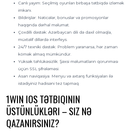
Canlı yayım: Seçilmiş oyunları birbaşa tətbiqdə izləmək
imkanı.
Bildirişlər: Nəticələr, bonuslar və promosyonlar
haqqında dərhal məlumat.
Çoxdilli dəstək: Azərbaycan dili də daxil olmaqla,
müxtəlif dillərdə interfeys.
24/7 texniki dəstək: Problem yaranarsa, hər zaman
kömək almaq mümkündür.
Yüksək təhlükəsizlik: Şəxsi məlumatların qorunması
üçün SSL şifrələməsi.
Asan naviqasiya: Menyu və axtarış funksiyaları ilə
istədiyiniz hadisəni tez tapmaq.
1WIN IOS TƏTBIQININ
ÜSTÜNLÜKLƏRI – SIZ NƏ
QAZANIRSINIZ?