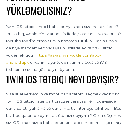
YÜKLƏMƏLISINIZ?
1win iOS tətbiqi, mobil bahis dünyasında sizə nə təklif edir?
Bu tətbiq, Apple cihazlarında istifadəçilərə rahat və sürətli bir
təcrübə təqdim etmək üçün nəzərdə tutulub. Bəs siz hələ
də niyə standart veb versiyasını istifadə edirsiniz? Tətbiqi
yükləmək üçün
https://az-az.1win-yukle.com/app-
android.apk
ünvanını ziyarət edin, amma əvvəlcə iOS
tətbiqinin sizi nə gözlədiyini öyrənin.
1WIN IOS TƏTBIQI NƏYI DƏYIŞIR?
Sizə sual verirəm: niyə mobil bahis tətbiqi seçmək vacibdir?
1win iOS tətbiqi, standart brauzer versiyası ilə müqayisədə
daha sürətli yükləmə və daha intuitiv interfeys təklif edir. Bəs
bu, həqiqətən də oyun təcrübənizi dəyişirmi? Gəlin düşünək:
siz iOS cihazınızda bahis edərkən, tətbiqin optimallaşdırılmış