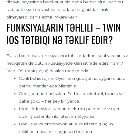
dizaynı sayəsində hərəkətləriniz daha hamar olur. 1win bu
tətbiqi ilə sizə nə vaxt və harada olmağınızdan asılı
olmayaraq, bahis etmə imkanı verir.
FUNKSIYALARIN TƏHLILI – 1WIN
IOS TƏTBIQI NƏ TƏKLIF EDIR?
Bu tətbiqin əsas funksiyalarını təhlil edərkən, sual yaranır: siz
həqiqətən də bütün xüsusiyyətlərdən istifadə edirsinizmi?
1win iOS tətbiqi aşağıdakıları təqdim edir:
Canlı bahis rejimi: Oyunların gedişatına uyğun olaraq
dərhal mərclər edə bilərsiniz.
Geniş idman hadisələri: Futbol, basketbol, tennis və
daha çoxu – hər şey bir yerdə.
Mobil ödənişlər: Kartlar, elektron pulqabılar və yerli
ödəniş sistemləri ilə rahat əməliyyatlar.
Bonuslar və promosyonlar: Xüsusi tətbiq üçün
təkliflər, məsələn, hoşgeldin bonusu.