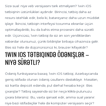
Sizə sual: niyə veb versiyasını tərk etməliyəm? 1win iOS
tətbiqinin üstünlükləri aydındır. Birincisi, tətbiq daha az
resurs istehlak edir, belə ki, batareyanız daha uzun müddət
işləyir. İkincisi, tətbiqin interfeysi toxunma ekranlar üçün
optimallaşdırılıb, bu da bahis etmə prosesini daha sürətli
edir. Üçüncüsü, 1win tətbiqi ilə siz ən son yeniliklərdən
xəbərdar olursunuz, çünki bildirişlər birbaşa cihazınıza gəlir.
Bəs siz hələ də düşünürsünüz ki, brauzer kifayətdir?
1WIN IOS TƏTBIQINDƏ ÖDƏNIŞLƏR –
NIYƏ SÜRƏTLI?
Ödəniş funksiyasına baxaq. 1win iOS tətbiqi, Azərbaycanda
geniş istifadə olunan ödəniş üsullarını dəstəkləyir. Məsələn,
siz kartla depozit edəndə, pul dərhal hesaba keçir. Bəs
çıxarışlar? Tətbiq sayəsində siz bir neçə kliklə pulunuzu
çıxara bilərsiniz. Bu, vaxta qənaət edir, amma sual yaranır:
niyə bəzi istifadəçilər hələ də kompüter versiyasını seçir?